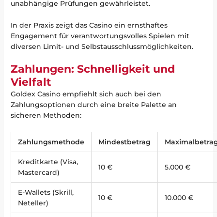
unabhängige Prüfungen gewährleistet.
In der Praxis zeigt das Casino ein ernsthaftes
Engagement für verantwortungsvolles Spielen mit
diversen Limit- und Selbstausschlussmöglichkeiten.
Zahlungen: Schnelligkeit und
Vielfalt
Goldex Casino empfiehlt sich auch bei den
Zahlungsoptionen durch eine breite Palette an
sicheren Methoden:
Zahlungsmethode
Mindestbetrag
Maximalbetra
Kreditkarte (Visa,
10 €
5.000 €
Mastercard)
E-Wallets (Skrill,
10 €
10.000 €
Neteller)