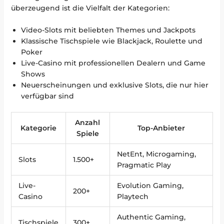
überzeugend ist die Vielfalt der Kategorien:
Video-Slots mit beliebten Themes und Jackpots
Klassische Tischspiele wie Blackjack, Roulette und
Poker
Live-Casino mit professionellen Dealern und Game
Shows
Neuerscheinungen und exklusive Slots, die nur hier
verfügbar sind
Anzahl
Kategorie
Top-Anbieter
Spiele
NetEnt, Microgaming,
Slots
1.500+
Pragmatic Play
Live-
Evolution Gaming,
200+
Casino
Playtech
Authentic Gaming,
Tischspiele
300+