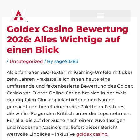
Skip
to
content
Goldex Casino Bewertung
2026: Alles Wichtige auf
einen Blick
/
Uncategorized
/ By
sage93383
Als erfahrener SEO-Texter im iGaming-Umfeld mit über
zehn Jahren Praxisstelle ich Ihnen heute eine
umfassende und faktenbasierte Bewertung des Goldex
Casino vor. Dieses Online-Casino hat sich in der Welt
der digitalen Glücksspielanbieter einen Namen
gemacht und bietet eine breite Palette an Features,
die wir im Folgenden kritisch unter die Lupe nehmen.
Für alle, die auf der Suche nach einem zuverlässigen
und modernen Casino sind, liefert dieser Bericht
wertvolle Einblicke – inklusive
goldex casino
.