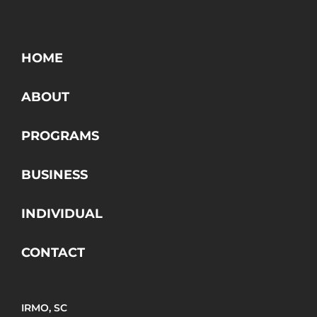
HOME
ABOUT
PROGRAMS
BUSINESS
INDIVIDUAL
CONTACT
IRMO, SC