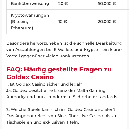
Banküberweisung
20 €
50.000 €
Kryptowährungen
(Bitcoin,
10 €
20.000 €
Ethereum)
Besonders hervorzuheben ist die schnelle Bearbeitung
von Auszahlungen bei E-Wallets und Krypto – ein klarer
Vorteil gegenüber vielen Konkurrenten.
FAQ: Häufig gestellte Fragen zu
Goldex Casino
1. Ist Goldex Casino sicher und legal?
Ja, Goldex besitzt eine Lizenz der Malta Gaming
Authority und nutzt modernste Sicherheitsstandards.
2. Welche Spiele kann ich im Goldex Casino spielen?
Das Angebot reicht von Slots über Live-Casino bis zu
Tischspielen und exklusiven Titeln.