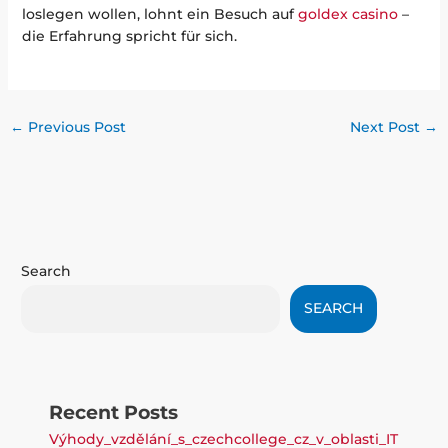
loslegen wollen, lohnt ein Besuch auf
goldex casino
–
die Erfahrung spricht für sich.
←
Previous Post
Next Post
→
Search
SEARCH
Recent Posts
Výhody_vzdělání_s_czechcollege_cz_v_oblasti_IT