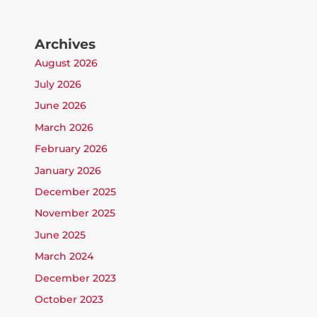
Archives
August 2026
July 2026
June 2026
March 2026
February 2026
January 2026
December 2025
November 2025
June 2025
March 2024
December 2023
October 2023