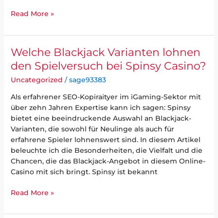
Read More »
Welche Blackjack Varianten lohnen
Welche
Blackjack
den Spielversuch bei Spinsy Casino?
Varianten
Uncategorized
/
sage93383
lohnen
den
Als erfahrener SEO-Kopiraityer im iGaming-Sektor mit
Spielversuch
über zehn Jahren Expertise kann ich sagen: Spinsy
bei
bietet eine beeindruckende Auswahl an Blackjack-
Spinsy
Varianten, die sowohl für Neulinge als auch für
Casino?
erfahrene Spieler lohnenswert sind. In diesem Artikel
beleuchte ich die Besonderheiten, die Vielfalt und die
Chancen, die das Blackjack-Angebot in diesem Online-
Casino mit sich bringt. Spinsy ist bekannt
Read More »