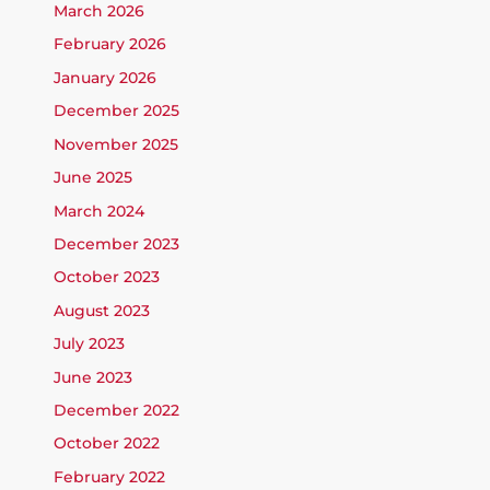
March 2026
February 2026
January 2026
December 2025
November 2025
June 2025
March 2024
December 2023
October 2023
August 2023
July 2023
June 2023
December 2022
October 2022
February 2022