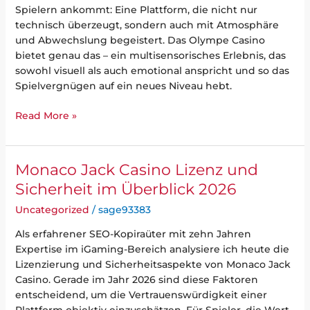
für
Spielern ankommt: Eine Plattform, die nicht nur
alle
technisch überzeugt, sondern auch mit Atmosphäre
Sinne?
und Abwechslung begeistert. Das Olympe Casino
bietet genau das – ein multisensorisches Erlebnis, das
sowohl visuell als auch emotional anspricht und so das
Spielvergnügen auf ein neues Niveau hebt.
Read More »
Monaco Jack Casino Lizenz und
Monaco
Jack
Sicherheit im Überblick 2026
Casino
Uncategorized
/
sage93383
Lizenz
und
Als erfahrener SEO-Kopiraüter mit zehn Jahren
Sicherheit
Expertise im iGaming-Bereich analysiere ich heute die
im
Lizenzierung und Sicherheitsaspekte von Monaco Jack
Überblick
Casino. Gerade im Jahr 2026 sind diese Faktoren
2026
entscheidend, um die Vertrauenswürdigkeit einer
Plattform objektiv einzuschätzen. Für Spieler, die Wert