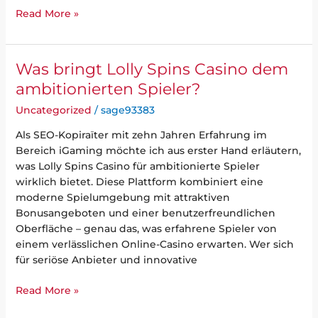
Read More »
Was bringt Lolly Spins Casino dem
Was
bringt
ambitionierten Spieler?
Lolly
Uncategorized
/
sage93383
Spins
Casino
Als SEO-Kopiraïter mit zehn Jahren Erfahrung im
dem
Bereich iGaming möchte ich aus erster Hand erläutern,
ambitionierten
was Lolly Spins Casino für ambitionierte Spieler
Spieler?
wirklich bietet. Diese Plattform kombiniert eine
moderne Spielumgebung mit attraktiven
Bonusangeboten und einer benutzerfreundlichen
Oberfläche – genau das, was erfahrene Spieler von
einem verlässlichen Online-Casino erwarten. Wer sich
für seriöse Anbieter und innovative
Read More »