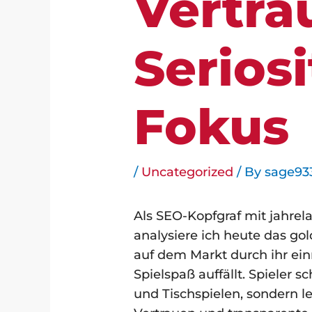
Vertra
Seriosi
Fokus
/
Uncategorized
/ By
sage93
Als SEO-Kopfgraf mit jahre
analysiere ich heute das gol
auf dem Markt durch ihr ein
Spielspaß auffällt. Spieler sc
und Tischspielen, sondern 