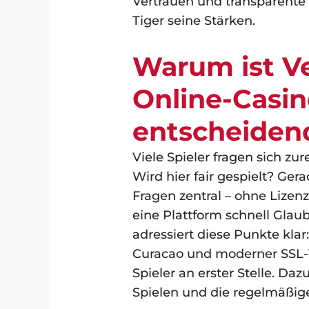
Vertrauen und transparente 
Tiger seine Stärken.
Warum ist Ve
Online-Casin
entscheiden
Viele Spieler fragen sich zur
Wird hier fair gespielt? Ger
Fragen zentral – ohne Lizenz
eine Plattform schnell Glau
adressiert diese Punkte klar:
Curacao und moderner SSL-V
Spieler an erster Stelle. Da
Spielen und die regelmäßig