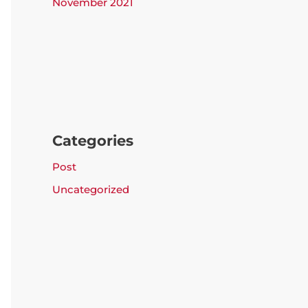
November 2021
Categories
Post
Uncategorized