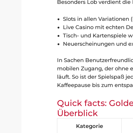
Besonders Lob verdient die 
Slots in allen Variationen (
Live Casino mit echten D
Tisch- und Kartenspiele w
Neuerscheinungen und exk
In Sachen Benutzerfreundlic
mobilen Zugang, der ohne e
läuft. So ist der Spielspaß j
Kaffeepause bis zum entsp
Quick facts: Gold
Überblick
Kategorie