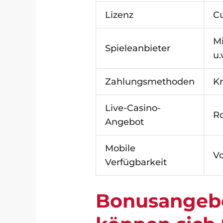
Lizenz
C
Mi
Spieleanbieter
u.
Zahlungsmethoden
Kr
Live-Casino-
Ro
Angebot
Mobile
Vo
Verfügbarkeit
Bonusangebo