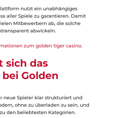
Plattform nutzt ein unabhängiges
s aller Spiele zu garantieren. Damit
vielen Mitbewerbern ab, die solche
ntransparent abwickeln.
ormationen zum golden tiger casino
.
t sich das
s bei Golden
ür neue Spieler klar strukturiert und
modern, ohne zu überladen zu sein, und
 zu den beliebtesten Kategorien.