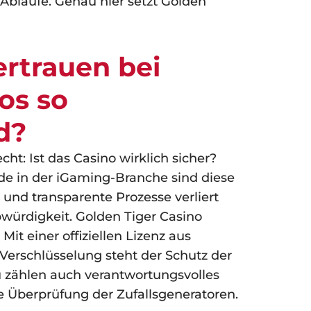
Abläufe. Genau hier setzt Golden
rtrauen bei
os so
d?
echt: Ist das Casino wirklich sicher?
ade in der iGaming-Branche sind diese
 und transparente Prozesse verliert
bwürdigkeit. Golden Tiger Casino
 Mit einer offiziellen Lizenz aus
erschlüsselung steht der Schutz der
zu zählen auch verantwortungsvolles
e Überprüfung der Zufallsgeneratoren.