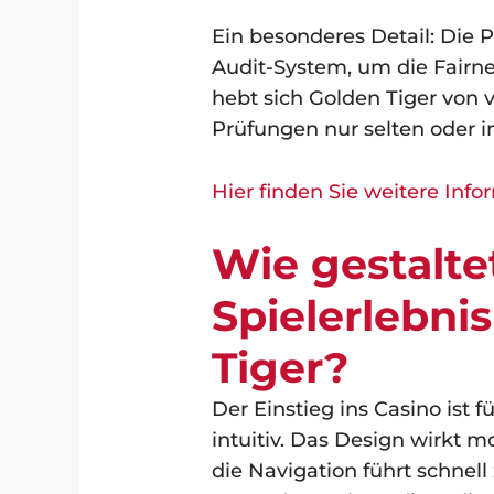
Ein besonderes Detail: Die 
Audit-System, um die Fairnes
hebt sich Golden Tiger von 
Prüfungen nur selten oder i
Hier finden Sie weitere Inf
Wie gestalte
Spielerlebni
Tiger?
Der Einstieg ins Casino ist f
intuitiv. Das Design wirkt 
die Navigation führt schnell