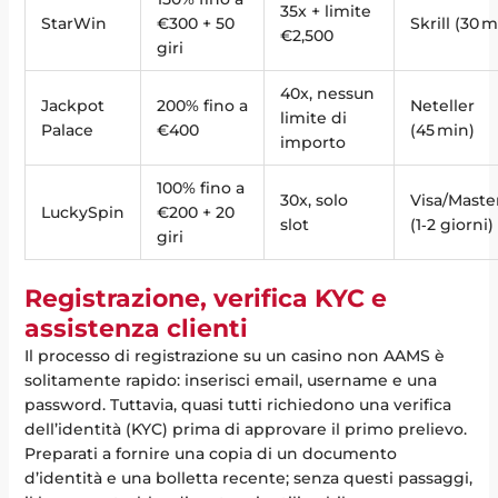
35x + limite
StarWin
€300 + 50
Skrill (30 m
€2,500
giri
40x, nessun
Jackpot
200% fino a
Neteller
limite di
Palace
€400
(45 min)
importo
100% fino a
30x, solo
Visa/Maste
LuckySpin
€200 + 20
slot
(1‑2 giorni)
giri
Registrazione, verifica KYC e
assistenza clienti
Il processo di registrazione su un casino non AAMS è
solitamente rapido: inserisci email, username e una
password. Tuttavia, quasi tutti richiedono una verifica
dell’identità (KYC) prima di approvare il primo prelievo.
Preparati a fornire una copia di un documento
d’identità e una bolletta recente; senza questi passaggi,