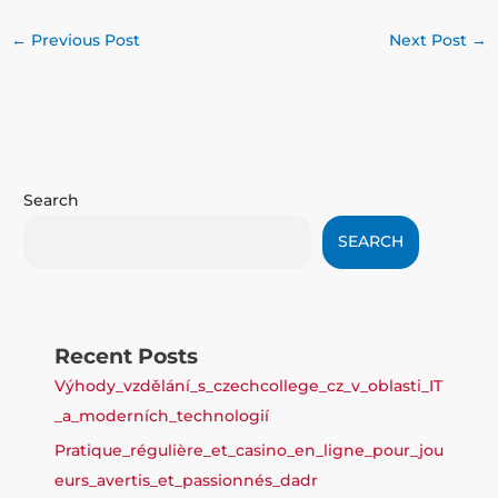
←
Previous Post
Next Post
→
Search
SEARCH
Recent Posts
Výhody_vzdělání_s_czechcollege_cz_v_oblasti_IT
_a_moderních_technologií
Pratique_régulière_et_casino_en_ligne_pour_jou
eurs_avertis_et_passionnés_dadr