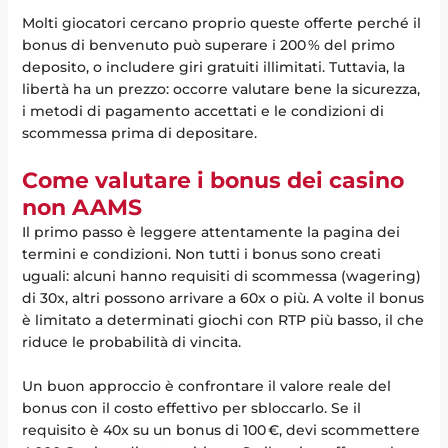
Molti giocatori cercano proprio queste offerte perché il
bonus di benvenuto può superare i 200 % del primo
deposito, o includere giri gratuiti illimitati. Tuttavia, la
libertà ha un prezzo: occorre valutare bene la sicurezza,
i metodi di pagamento accettati e le condizioni di
scommessa prima di depositare.
Come valutare i bonus dei casino
non AAMS
Il primo passo è leggere attentamente la pagina dei
termini e condizioni. Non tutti i bonus sono creati
uguali: alcuni hanno requisiti di scommessa (wagering)
di 30x, altri possono arrivare a 60x o più. A volte il bonus
è limitato a determinati giochi con RTP più basso, il che
riduce le probabilità di vincita.
Un buon approccio è confrontare il valore reale del
bonus con il costo effettivo per sbloccarlo. Se il
requisito è 40x su un bonus di 100 €, devi scommettere