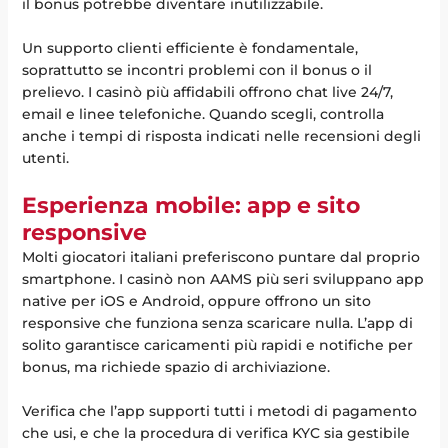
il bonus potrebbe diventare inutilizzabile.
Un supporto clienti efficiente è fondamentale,
soprattutto se incontri problemi con il bonus o il
prelievo. I casinò più affidabili offrono chat live 24/7,
email e linee telefoniche. Quando scegli, controlla
anche i tempi di risposta indicati nelle recensioni degli
utenti.
Esperienza mobile: app e sito
responsive
Molti giocatori italiani preferiscono puntare dal proprio
smartphone. I casinò non AAMS più seri sviluppano app
native per iOS e Android, oppure offrono un sito
responsive che funziona senza scaricare nulla. L’app di
solito garantisce caricamenti più rapidi e notifiche per
bonus, ma richiede spazio di archiviazione.
Verifica che l’app supporti tutti i metodi di pagamento
che usi, e che la procedura di verifica KYC sia gestibile