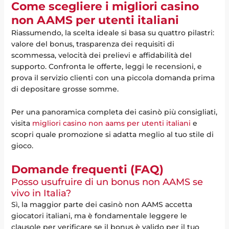
Come scegliere i migliori casino
non AAMS per utenti italiani
Riassumendo, la scelta ideale si basa su quattro pilastri:
valore del bonus, trasparenza dei requisiti di
scommessa, velocità dei prelievi e affidabilità del
supporto. Confronta le offerte, leggi le recensioni, e
prova il servizio clienti con una piccola domanda prima
di depositare grosse somme.
Per una panoramica completa dei casinò più consigliati,
visita
migliori casino non aams per utenti italiani
e
scopri quale promozione si adatta meglio al tuo stile di
gioco.
Domande frequenti (FAQ)
Posso usufruire di un bonus non AAMS se
vivo in Italia?
Sì, la maggior parte dei casinò non AAMS accetta
giocatori italiani, ma è fondamentale leggere le
clausole per verificare se il bonus è valido per il tuo