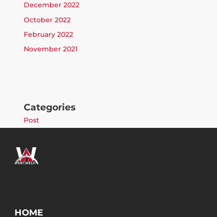
December 2022
October 2022
February 2022
November 2021
Categories
Post
Uncategorized
HOME