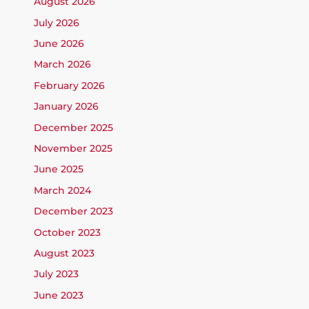
August 2026
July 2026
June 2026
March 2026
February 2026
January 2026
December 2025
November 2025
June 2025
March 2024
December 2023
October 2023
August 2023
July 2023
June 2023