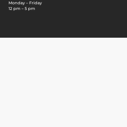
Monday – Friday
12 pm – 5 pm